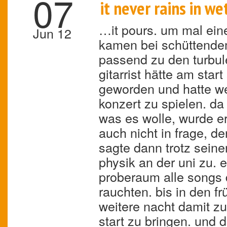
07
it never rains in we
…it pours. um mal ein
Jun 12
kamen bei schüttendem
passend zu den turbule
gitarrist hätte am star
geworden und hatte wei
konzert zu spielen. da
was es wolle, wurde e
auch nicht in frage, de
sagte dann trotz sein
physik an der uni zu. 
proberaum alle songs d
rauchten. bis in den f
weitere nacht damit z
start zu bringen. und d