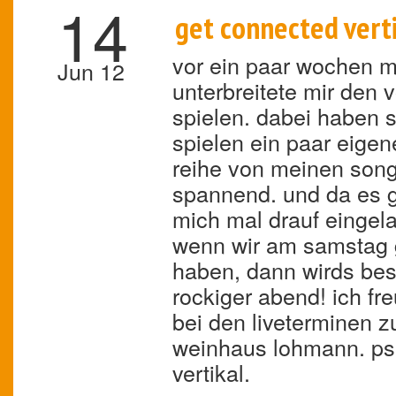
14
get connected verti
vor ein paar wochen m
Jun 12
unterbreitete mir den
spielen. dabei haben 
spielen ein paar eigen
reihe von meinen song
spannend. und da es gl
mich mal drauf einge
wenn wir am samstag g
haben, dann wirds be
rockiger abend! ich fre
bei den liveterminen z
weinhaus lohmann. ps
vertikal.